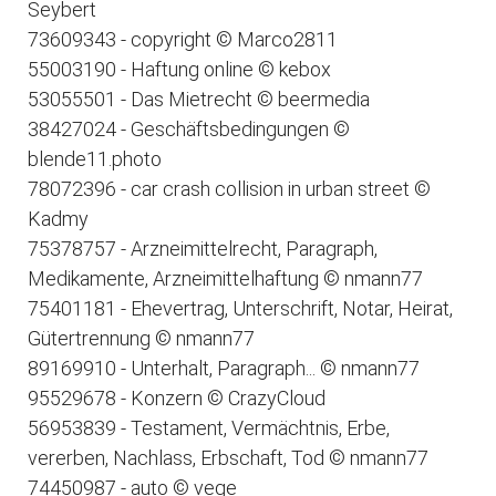
Seybert
73609343 - copyright © Marco2811
55003190 - Haftung online © kebox
53055501 - Das Mietrecht © beermedia
38427024 - Geschäftsbedingungen ©
blende11.photo
78072396 - car crash collision in urban street ©
Kadmy
75378757 - Arzneimittelrecht, Paragraph,
Medikamente, Arzneimittelhaftung © nmann77
75401181 - Ehevertrag, Unterschrift, Notar, Heirat,
Gütertrennung © nmann77
89169910 - Unterhalt, Paragraph... © nmann77
95529678 - Konzern © CrazyCloud
56953839 - Testament, Vermächtnis, Erbe,
vererben, Nachlass, Erbschaft, Tod © nmann77
74450987 - auto © vege